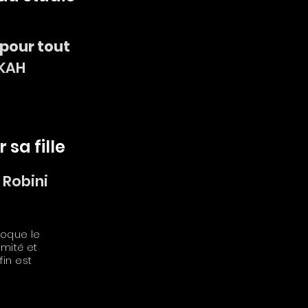
pour tout
KAH
r sa
fille
 Robini
voque le
mité et
fin est