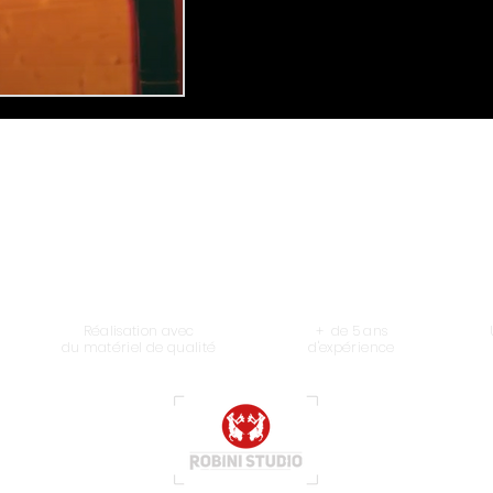
Réalisation avec
+ de 5 ans
du
matériel de
qualité
d'expérience