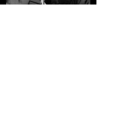
Bad Movie
Reta
Voir le clip
Clip de rap français
Durée : 3 minutes et 33 secondes